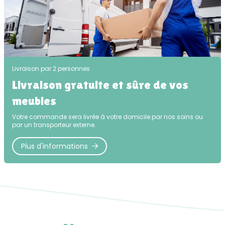
Livraison par 2 personnes
Livraison gratuite et sûre de vos
meubles
Votre commande sera livrée à votre domicile par nos soins ou
par un transporteur externe.
Plus d'informations