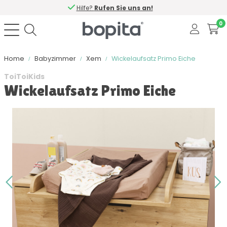
Hilfe?
Rufen Sie uns an!
0
Home
Babyzimmer
Xem
Wickelaufsatz Primo Eiche
ToiToiKids
Wickelaufsatz Primo Eiche