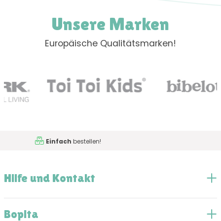
Unsere Marken
Europäische Qualitätsmarken!
!
Hilfe?
Rufen Sie uns an
Hilfe und Kontakt
Bopita