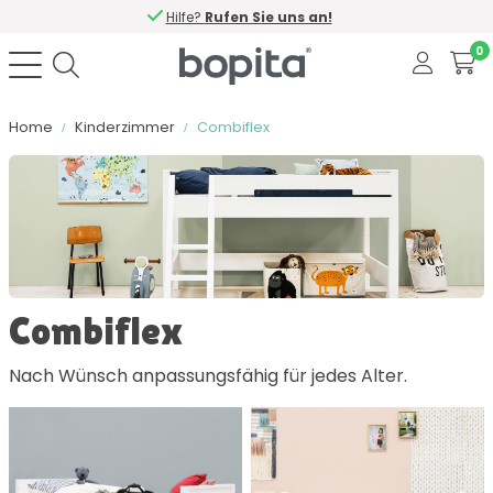
Hilfe?
Rufen Sie uns an!
0
Home
Kinderzimmer
Combiflex
Sortieren nach
Farbe
Combiflex
Material
Nach Wünsch anpassungsfähig für jedes Alter.
Enthält Soft Close
Anzahl Türen