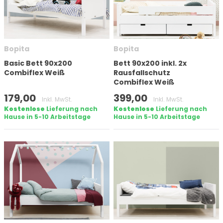
Matratzengröße (cm)
Bopita
Bopita
Höhe
Basic Bett 90x200
Bett 90x200 inkl. 2x
Combiflex Weiß
Rausfallschutz
Combiflex Weiß
179,00
399,00
Inkl. MwSt.
Inkl. MwSt.
Kostenlose
Lieferung nach
Kostenlose
Lieferung nach
Hause in 5-10 Arbeitstage
Hause in 5-10 Arbeitstage
Auf lager
Marke
Filter anwenden