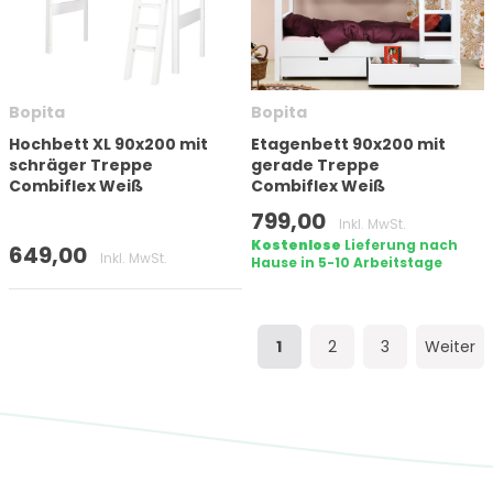
Bopita
Bopita
Hochbett XL 90x200 mit
Etagenbett 90x200 mit
schräger Treppe
gerade Treppe
Combiflex Weiß
Combiflex Weiß
799,00
Inkl. MwSt.
Kostenlose
Lieferung nach
649,00
Inkl. MwSt.
Hause in 5-10 Arbeitstage
1
2
3
Weiter