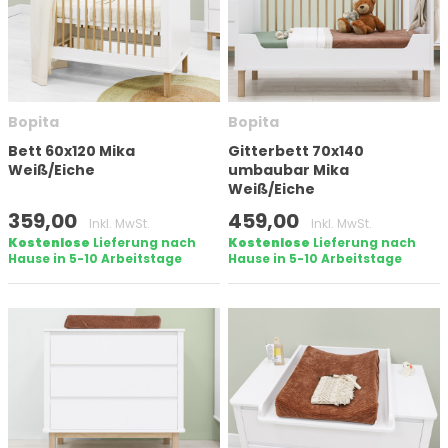
Anzahl Türen
Bopita
Bopita
Matratzengröße (cm)
Bett 60x120 Mika
Gitterbett 70x140
Weiß/Eiche
umbaubar Mika
Weiß/Eiche
Höhe
359,00
459,00
Inkl. MwSt.
Inkl. MwSt.
Kostenlose
Lieferung nach
Kostenlose
Lieferung nach
Hause in 5-10 Arbeitstage
Hause in 5-10 Arbeitstage
Auf lager
Marke