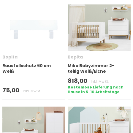
Bopita
Bopita
Rausfallschutz 60 cm
Mika Babyzimmer 2-
Weiß
teilig Weiß/Eiche
818,00
Inkl. MwSt.
Kostenlose
Lieferung nach
75,00
Inkl. MwSt.
Hause in 5-10 Arbeitstage