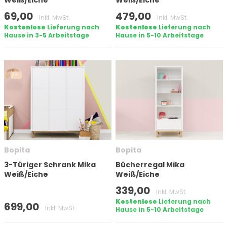
Weiß/Eiche
Weiß/Eiche
69,00
479,00
Inkl. MwSt.
Inkl. MwSt.
Kostenlose
Lieferung nach
Kostenlose
Lieferung nach
Hause in 3-5 Arbeitstage
Hause in 5-10 Arbeitstage
Bopita
Bopita
3-Türiger Schrank Mika
Bücherregal Mika
Weiß/Eiche
Weiß/Eiche
339,00
Inkl. MwSt.
Kostenlose
Lieferung nach
699,00
Inkl. MwSt.
Hause in 5-10 Arbeitstage