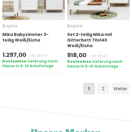
Bopita
Bopita
Mika Babyzimmer 3-
Set 2-teilig Mika mit
teilig Weiß/Eiche
Gitterbett 70x140
Weiß/Eiche
1.297,00
918,00
Inkl. MwSt.
Inkl. MwSt.
Kostenlose
Lieferung nach
Kostenlose
Lieferung nach
Hause in 5-10 Arbeitstage
Hause in 5-10 Arbeitstage
1
2
Weiter