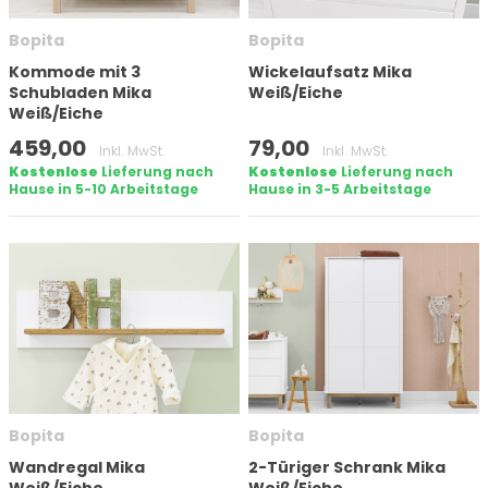
Bopita
Bopita
Filter anwenden
Kommode mit 3
Wickelaufsatz Mika
Schubladen Mika
Weiß/Eiche
Weiß/Eiche
459,00
79,00
Inkl. MwSt.
Inkl. MwSt.
Kostenlose
Lieferung nach
Kostenlose
Lieferung nach
Hause in 5-10 Arbeitstage
Hause in 3-5 Arbeitstage
Bopita
Bopita
Wandregal Mika
2-Türiger Schrank Mika