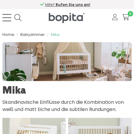
Hilfe?
Rufen Sie uns an!
0
Home
Babyzimmer
Mika
Sortieren nach
Farbe
Mika
Material
Skandinavische Einflüsse durch die Kombination von
weiß und matt Eiche und die subtilen Rundungen.
Enthält Soft Close
Anzahl Schubladen