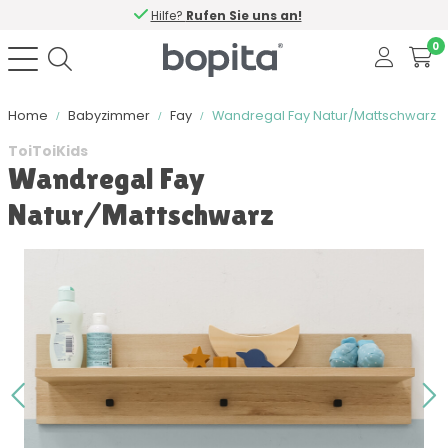
Hilfe?
Rufen Sie uns an!
0
Home
Babyzimmer
Fay
Wandregal Fay Natur/Mattschwarz
ToiToiKids
Wandregal Fay
Natur/Mattschwarz