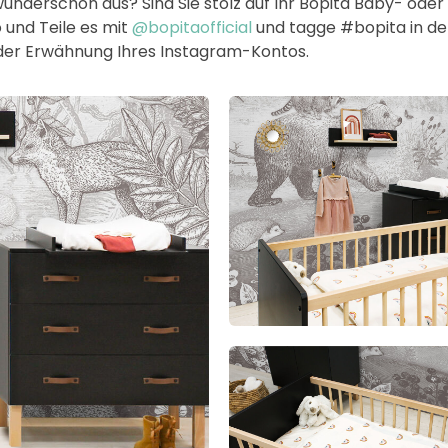
wunderschön aus? Sind Sie stolz auf Ihr Bopita Baby- od
 und Teile es mit
@bopitaofficial
und tagge #bopita in der 
h der Erwähnung Ihres Instagram-Kontos.