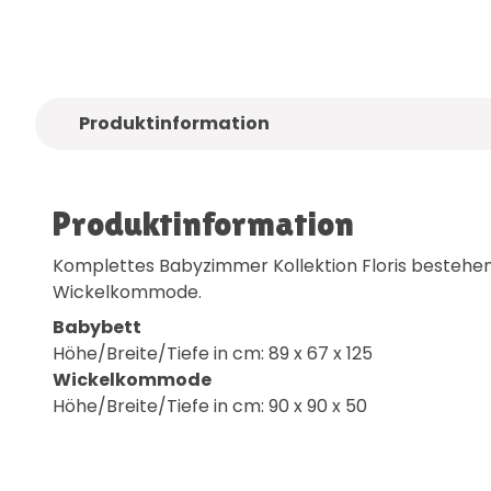
!
Nur
Qualitätsmarken
Kostenlose
Li
Produktinformation
Produktinformation
Komplettes Babyzimmer Kollektion Floris bestehe
Wickelkommode.
Babybett
Höhe/Breite/Tiefe in cm: 89 x 67 x 125
Wickelkommode
Höhe/Breite/Tiefe in cm: 90 x 90 x 50