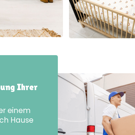
rung Ihrer
der einem
ach Hause