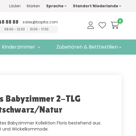
Läden
Marken
Sprache
Standort Niederlande
ualitätsmarken
Kostenlose
Lieferung
48 88 88
0
sales@bopita.com
09.00 - 12.00
13.00 - 17.00
Kinderzimmer
Zubehören & Betttextilien
is Babyzimmer 2-TLG
tschwarz/Natur
es Babyzimmer Kollektion Floris bestehend aus:
t und Wickelkommode.