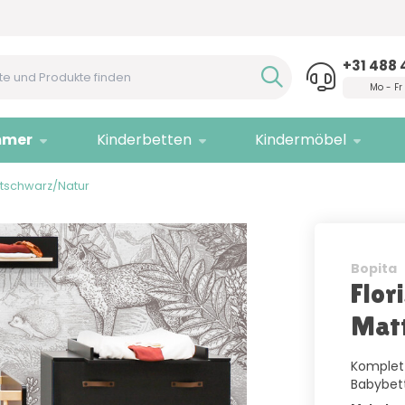
Hilfe?
Rufen Sie uns an!
Nur
Q
+31 488 
Mo - Fr
mmer
Kinderbetten
Kindermöbel
ttschwarz/Natur
Bopita
Flor
Mat
Komplett
Babybet