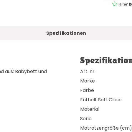
eferung
Einfach
bestellen!
Hilfe?
R
Spezifikationen
Spezifikatio
nd aus: Babybett und
Art. nr.
Marke
Farbe
Enthält Soft Close
Material
Serie
Matratzengröße (cm)