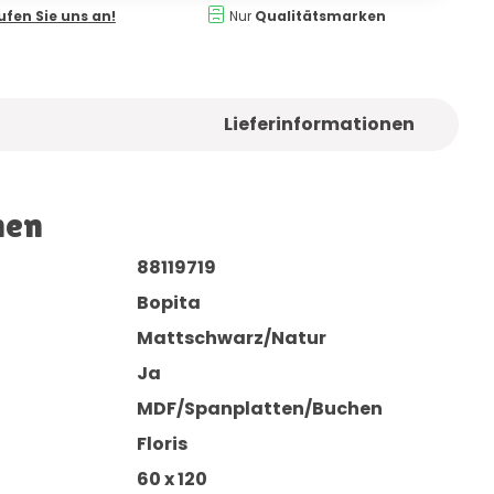
ufen Sie uns an!
Nur
Qualitätsmarken
Lieferinformationen
nen
88119719
Bopita
Mattschwarz/Natur
Ja
MDF/Spanplatten/Buchen
Floris
60 x 120