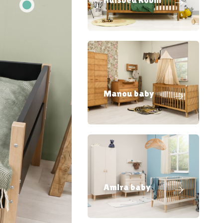
Manou baby
Amira baby