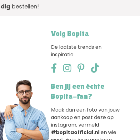
!
Volg Bopita
De laatste trends en
inspiratie
Ben jij een échte
Bopita-fan?
Maak dan een foto van jouw
aankoop en post deze op
instagram, vermeld
#bopitaofficial.nl
en wie
weet zie je jouw aankoop