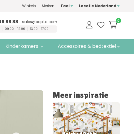
Winkels
Merken
Taal
Locatie Nederland
n
kwaliteitsmerken
Gratis
bezorging
48 88 88
0
sales@bopita.com
09.00 - 12.00
13.00 - 17.00
Kinderkamers
Accessoires & bedtextiel
Meer inspiratie
Huisbed Robin