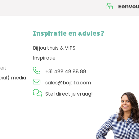
Eenvoudig
bestellen
Inspiratie en advies?
Bij jou thuis & VIPS
Inspiratie
eit
+31 488 48 88 88
ial) media
sales@bopita.com
Stel direct je vraag!