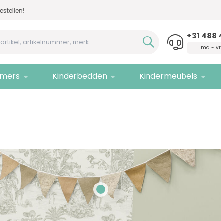
n!
Advies nodig,
bel ons!
Allee
+31 488 
ma - vr
mers
Kinderbedden
Kindermeubels