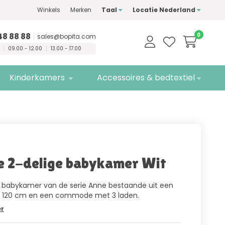
Winkels
Merken
Taal
Locatie Nederland
Gratis
bezorging
Eenvoudig
bestellen!
48 88 88
0
sales@bopita.com
09.00 - 12.00
13.00 - 17.00
Kinderkamers
Accessoires & bedtextiel
 2-delige babykamer Wit
 babykamer van de serie Anne bestaande uit een
x 120 cm en een commode met 3 laden.
er