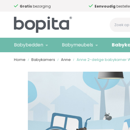
Eenvoudig
bestellen!
Advies nodi
Babybedden
Babymeubels
Babyk
Home
Babykamers
Anne
Anne 2-delige babykamer W