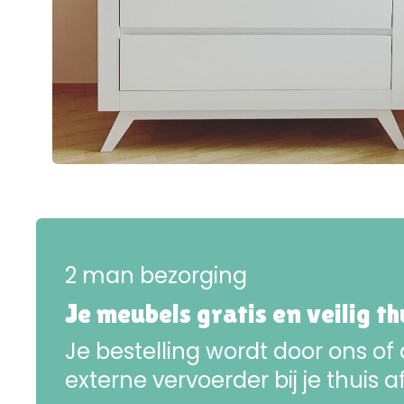
2 man bezorging
Je meubels gratis en veilig t
Je bestelling wordt door ons of
externe vervoerder bij je thuis a