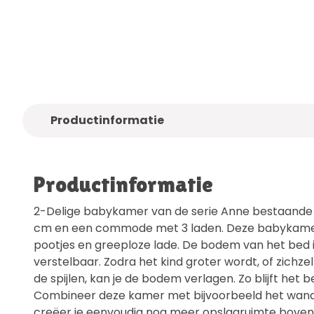
Alleen
kwaliteitsmerken
Gratis
bezo
Productinformatie
Productinformatie
2-Delige babykamer van de serie Anne bestaande u
cm en een commode met 3 laden. Deze babykamer
pootjes en greeploze lade. De bodem van het bed i
verstelbaar. Zodra het kind groter wordt, of zichz
de spijlen, kan je de bodem verlagen. Zo blijft het b
Combineer deze kamer met bijvoorbeeld het wand
creëer je eenvoudig nog meer opslagruimte bove