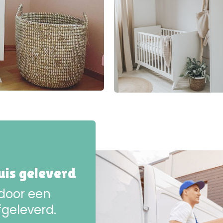
huis geleverd
 door een
fgeleverd.