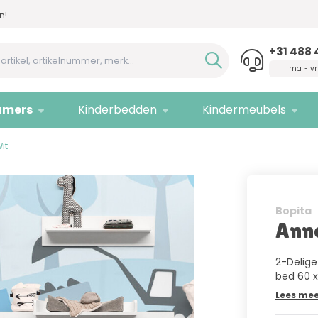
g,
bel ons!
Alleen
kwaliteitsmerken
+31 488 
ma - vr
amers
Kinderbedden
Kindermeubels
it
Bopita
Anne
2-Delige
bed 60 
Lees me