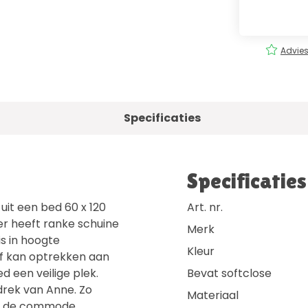
rging
Eenvoudig
bestellen!
Advies
Specificaties
Specificaties
it een bed 60 x 120
Art. nr.
 heeft ranke schuine
Merk
s in hoogte
Kleur
elf kan optrekken aan
ed een veilige plek.
Bevat softclose
rek van Anne. Zo
Materiaal
n de commode.