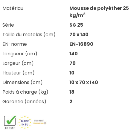
Matériau
Mousse de polyéther 25
3
kg/m
Série
SG 25
Taille du matelas (cm)
70 x 140
EN-norme
EN-16890
Longueur (cm)
140
Largeur (cm)
70
Hauteur (cm)
10
Dimensions (cm)
10 x 70 x 140
Poids à charge (kg)
18
Garantie (années)
2