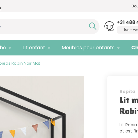
Besoin d'un conseil,
appelez-nous
Seule
Bou
!
!
quali
+31 488 
lun - ve
bé
Lit enfant
Meubles pour enfants
Ch
pieds Robin Noir Mat
Bopita
Lit 
Robi
Lit Robi
et est f