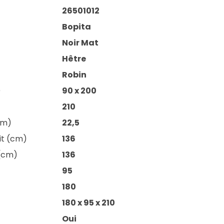
26501012
Bopita
Noir Mat
Hêtre
Robin
)
90 x 200
210
cm)
22,5
lit (cm)
136
 (cm)
136
95
180
180 x 95 x 210
Oui