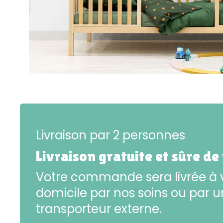
Livraison par 2 personnes
Livraison gratuite et sûre de
Votre commande sera livrée à 
domicile par nos soins ou par u
transporteur externe.