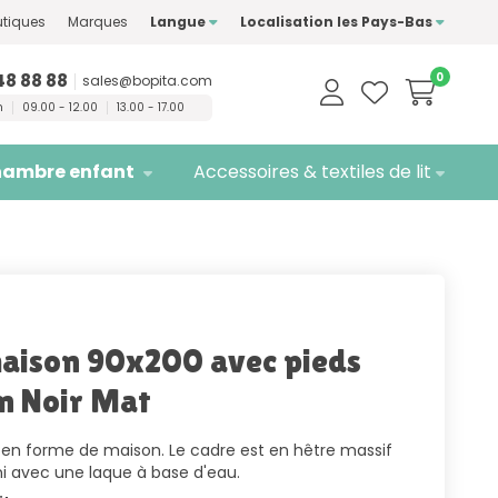
ment des marques de
tiques
Marques
Langue
Localisation les Pays-Bas
té
Livraison
gratuite
48 88 88
0
sales@bopita.com
n
09.00 - 12.00
13.00 - 17.00
ambre enfant
Accessoires & textiles de lit
maison 90x200 avec pieds
n Noir Mat
n en forme de maison. Le cadre est en hêtre massif
ini avec une laque à base d'eau.