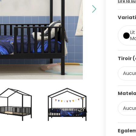
Lire la su
Variat
Li
M
Tiroir 
Aucun
Matela
Aucun
Egalem