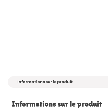
ez-
Seulement des marques de
Livraison
gra
qualité
Informations sur le produit
Informations sur le produit