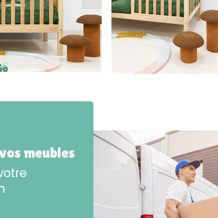
 vos meubles
votre
n