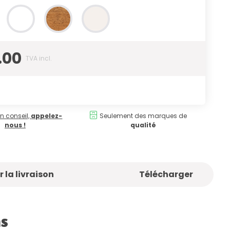
.00
TVA incl.
n conseil,
appelez-
Seulement des marques de
nous !
qualité
 la livraison
Télécharger
ns