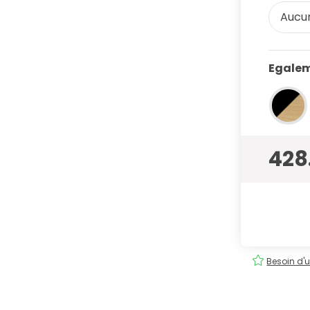
Aucun
Egalem
428
tuite
Commande
facile
!
Besoin d'u