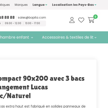
ment des marques de
tiques
Marques
Langue
Localisation les Pays-Bas
té
Livraison
gratuite
48 88 88
0
sales@bopita.com
n
09.00 - 12.00
13.00 - 17.00
hambre enfant
Accessoires & textiles de lit
compact 90x200 avec 3 bacs
angement Lucas
c/Naturel
ucas extra haut est fabriqué en solides panneaux de