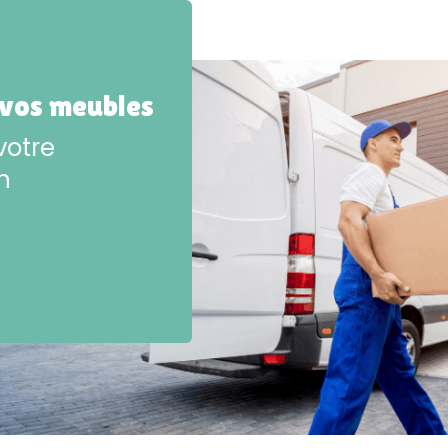
 vos meubles
votre
n