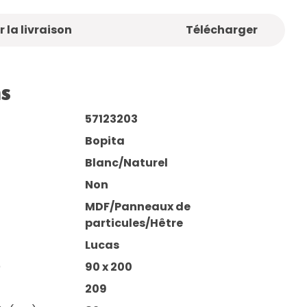
 la livraison
Télécharger
ns
57123203
Bopita
Blanc/Naturel
Non
MDF/Panneaux de
particules/Hêtre
Lucas
)
90 x 200
209