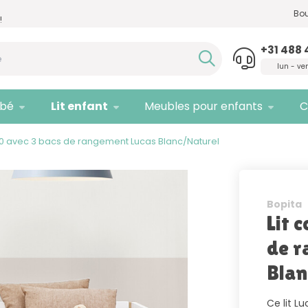
Besoin d'un conseil,
appelez-nous
Seule
Bou
!
!
quali
+31 488 
lun - ve
bé
Lit enfant
Meubles pour enfants
C
0 avec 3 bacs de rangement Lucas Blanc/Naturel
Bopita
Lit 
de r
Blan
Ce lit L