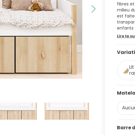
fibres e
milieu du
est fait
transpar
enfants 
Lire la su
Variat
Li
ra
Matela
Aucun
Barre 