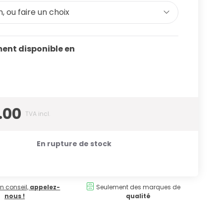
, ou faire un choix
ent disponible en
.00
TVA incl.
En rupture de stock
n conseil,
appelez-
Seulement des marques de
nous !
qualité