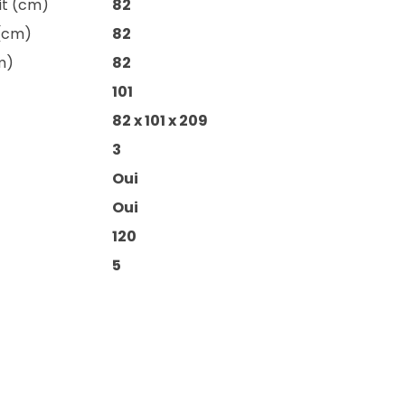
lit (cm)
82
 (cm)
82
m)
82
101
82 x 101 x 209
3
Oui
Oui
120
5