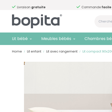
Livraison
gratuite
Commande
facile
Lit bébé
Meubles bébés
Chambres bé
Home
Lit enfant
Lit avec rangement
Lit compact 90x20