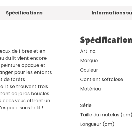
Spécifications
Informations sur
Spécificatio
neaux de fibres et en
Art. no.
u du lit vient encore
Marque
ne peinture opaque et
Couleur
danger pour les enfants
t de forêts
Contient softclose
 lit se trouvent trois
Matériau
ent de jolies boucles
s bacs vous offrent un
Série
space sous le lit !
Taille du matelas (cm
Longueur (cm)