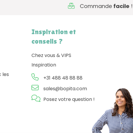
Commande
facile
!
Inspiration et
conseils ?
Chez vous & VIPS
Inspiration
 les
+31 488 48 88 88
sales@bopita.com
Posez votre question !