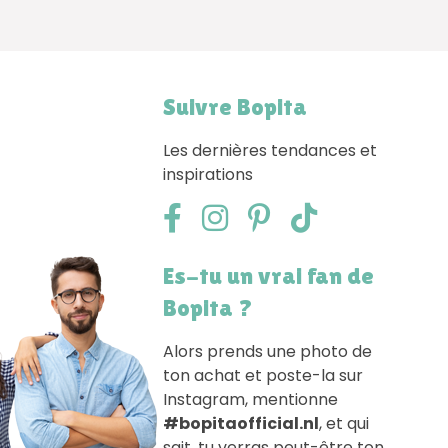
Suivre Bopita
Les dernières tendances et
inspirations
Es-tu un vrai fan de
Bopita ?
Alors prends une photo de
ton achat et poste-la sur
Instagram, mentionne
#bopitaofficial.nl
, et qui
sait, tu verras peut-être ton