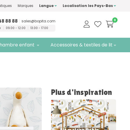
ment des marques de
tiques
Marques
Langue
Localisation les Pays-Bas
té
Livraison
gratuite
48 88 88
0
sales@bopita.com
n
09.00 - 12.00
13.00 - 17.00
hambre enfant
Accessoires & textiles de lit
Plus d'inspiration
Lit maison Robin