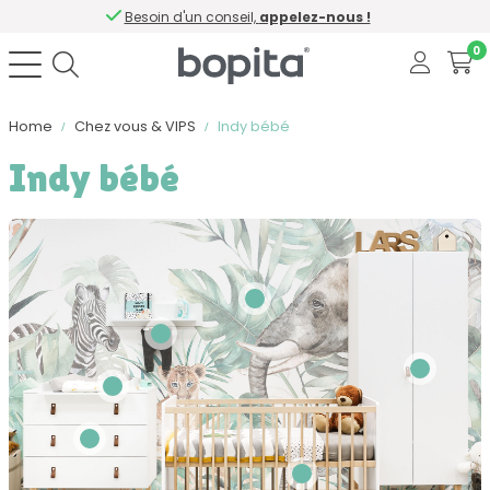
Besoin d'un conseil,
appelez-nous !
0
Home
Chez vous & VIPS
Indy bébé
Indy bébé