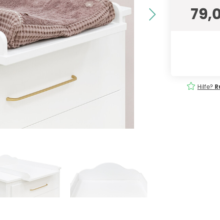
79,
eferung
Einfach
bestellen!
Hilfe?
R