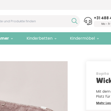
Hilfe?
Rufen Sie uns an!
Nur
Q
+31 488 
Mo - Fr
mmer
Kinderbetten
Kindermöbel
Bopita
Wick
Mit dem 
Platz fü
Mehr Le