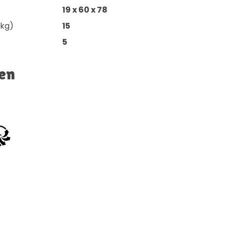
19 x 60 x 78
(kg)
15
5
en