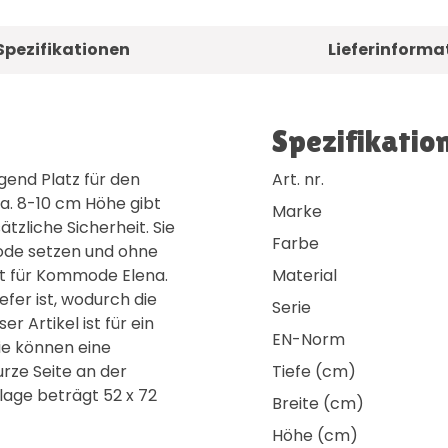
Spezifikationen
Lieferinforma
Spezifikatio
gend Platz für den
Art. nr.
a. 8-10 cm Höhe gibt
Marke
zliche Sicherheit. Sie
Farbe
ode setzen und ohne
t für Kommode Elena.
Material
efer ist, wodurch die
Serie
 Artikel ist für ein
EN-Norm
Sie können eine
rze Seite an der
Tiefe (cm)
lage beträgt 52 x 72
Breite (cm)
Höhe (cm)