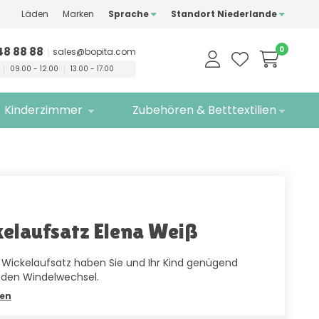
Läden
Marken
Sprache
Standort Niederlande
ualitätsmarken
Kostenlose
Lieferung
48 88 88
0
sales@bopita.com
09.00 - 12.00
13.00 - 17.00
Kinderzimmer
Zubehören & Betttextilien
elaufsatz Elena Weiß
Wickelaufsatz haben Sie und Ihr Kind genügend
r den Windelwechsel.
sen