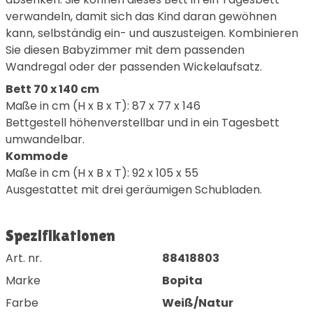
verwandeln, damit sich das Kind daran gewöhnen
kann, selbständig ein- und auszusteigen. Kombinieren
Sie diesen Babyzimmer mit dem passenden
Wandregal oder der passenden Wickelaufsatz.
Bett 70 x 140 cm
Maße in cm (H x B x T): 87 x 77 x 146
Bettgestell höhenverstellbar und in ein Tagesbett
umwandelbar.
Kommode
Maße in cm (H x B x T): 92 x 105 x 55
Ausgestattet mit drei geräumigen Schubladen.
Spezifikationen
Art. nr.
88418803
Marke
Bopita
Farbe
Weiß/Natur