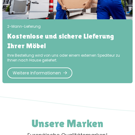
2-Mann-Lieferung
Kostenlose und sichere Lieferung
Ihrer Möbel
Ihre Bestellung wird von uns oder einem externen Spediteur zu
Ihnen nach Hause geliefert.
Weitere Informationen
Unsere Marken