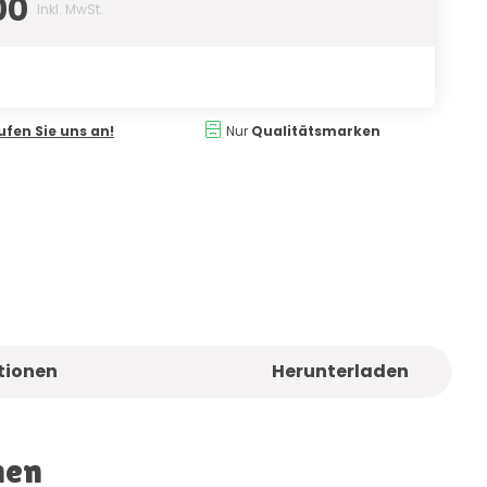
00
Inkl. MwSt.
ufen Sie uns an!
Nur
Qualitätsmarken
tionen
Herunterladen
nen