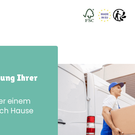
rung Ihrer
der einem
ach Hause