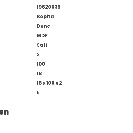
19620635
Bopita
Dune
MDF
Safi
2
100
18
18 x 100 x 2
5
en