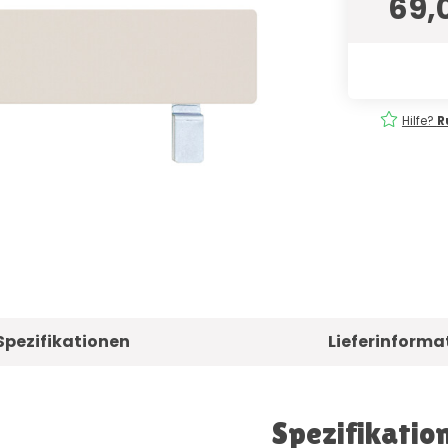
69,
eferung
Einfach
bestellen!
Hilfe?
R
Spezifikationen
Lieferinforma
Spezifikatio