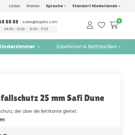
Läden
Marken
Sprache
Standort Niederlande
ualitätsmarken
Kostenlose
Lieferung
48 88 88
0
sales@bopita.com
09.00 - 12.00
13.00 - 17.00
Kinderzimmer
Zubehören & Betttextilien
fallschutz 25 mm Safi Dune
schutz, der über die Bettkante gleitet.
sen