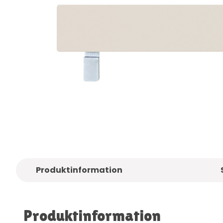
!
Nur
Qualitätsmarken
Kostenlose
Li
Produktinformation
Produktinformation