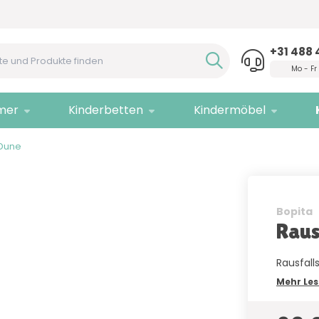
Hilfe?
Rufen Sie uns an!
Nur
Q
+31 488 
Mo - Fr
mer
Kinderbetten
Kindermöbel
 Dune
Bopita
Raus
Rausfall
Mehr Le