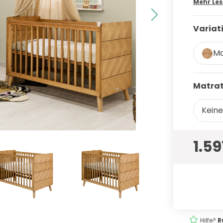
Mehr Le
Variat
Ma
Matrat
Keine
1.59
eferung
Einfach
bestellen!
Hilfe?
R