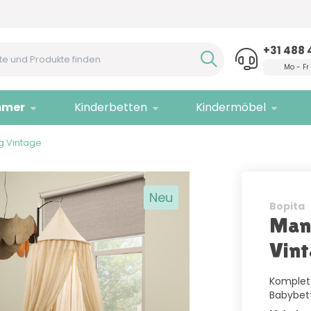
Hilfe?
Rufen Sie uns an!
Nur
Q
+31 488 
Mo - Fr
mmer
Kinderbetten
Kindermöbel
g Vintage
Neu
Bopita
Mano
Vint
Komplet
Babybet