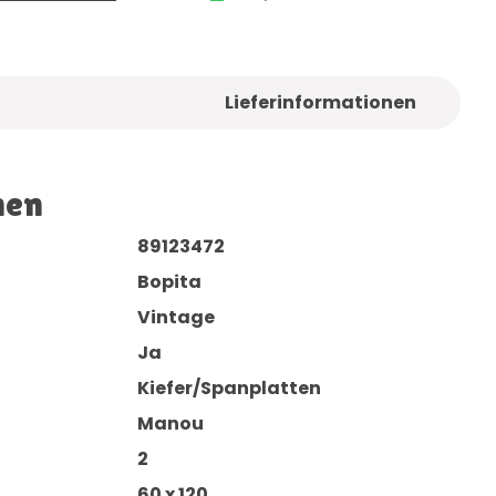
Lieferinformationen
nen
89123472
Bopita
Vintage
Ja
Kiefer/Spanplatten
Manou
2
60 x 120