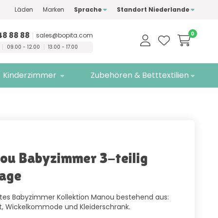
Läden
Marken
Sprache
Standort Niederlande
ualitätsmarken
Kostenlose
Lieferung
48 88 88
0
sales@bopita.com
09.00 - 12.00
13.00 - 17.00
Kinderzimmer
Zubehören & Betttextilien
u Babyzimmer 3-teilig
age
tes Babyzimmer Kollektion Manou bestehend aus:
t, Wickelkommode und Kleiderschrank.