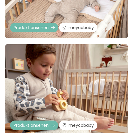
Produkt ansehen
meycobaby
Produkt ansehen
meycobaby