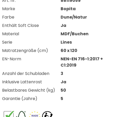
Art. nr.
88119059
Marke
Bopita
Farbe
Dune/Natur
Enthält Soft Close
Ja
Material
MDF/Buchen
Serie
Lines
Matratzengröße (cm)
60 x 120
EN-Norm
NEN-EN 716-1:2017 +
C1:2019
Anzahl der Schubladen
3
Inklusive Lattenrost
Ja
Belastbares Gewicht (kg)
50
Garantie (Jahre)
5