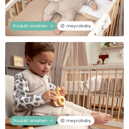
Produkt ansehen
meycobaby
Produkt ansehen
meycobaby