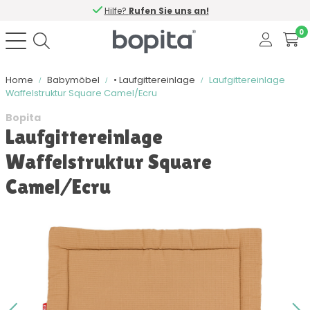
Hilfe?
Rufen Sie uns an!
0
Home
Babymöbel
• Laufgittereinlage
Laufgittereinlage
Waffelstruktur Square Camel/Ecru
Bopita
Laufgittereinlage
Waffelstruktur Square
Camel/Ecru