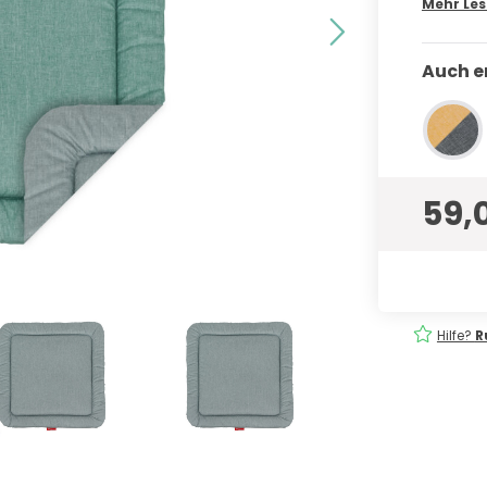
Mehr Le
Auch er
59,
eferung
Einfach
bestellen!
Hilfe?
R