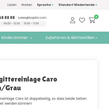
Läden
Marken
Sprache
Standort Niederlande
ualitätsmarken
Kostenlose
Lieferung
48 88 88
0
sales@bopita.com
09.00 - 12.00
13.00 - 17.00
Kinderzimmer
Zubehören & Betttextilien
gittereinlage Caro
n/Grau
ereinlage Caro ist doppelseitig, so dass beide Seiten
et werden können!