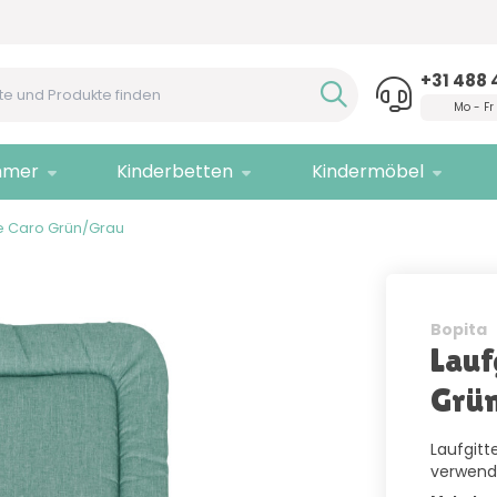
Hilfe?
Rufen Sie uns an!
Nur
Q
+31 488 
Mo - Fr
mmer
Kinderbetten
Kindermöbel
ge Caro Grün/Grau
Bopita
Lauf
Grü
Laufgitt
verwend