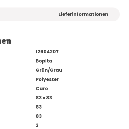
Lieferinformationen
nen
12604207
Bopita
Grün/Grau
Polyester
Caro
83 x 83
83
83
3