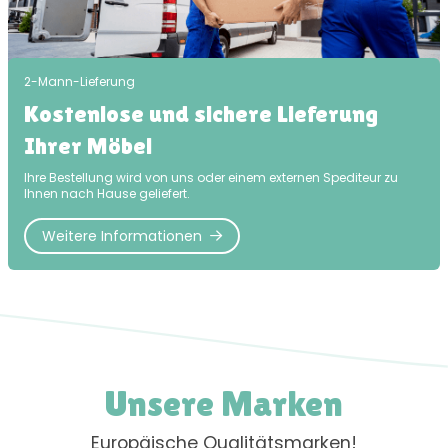
2-Mann-Lieferung
Kostenlose und sichere Lieferung
Ihrer Möbel
Ihre Bestellung wird von uns oder einem externen Spediteur zu
Ihnen nach Hause geliefert.
Weitere Informationen
Unsere Marken
Europäische Qualitätsmarken!