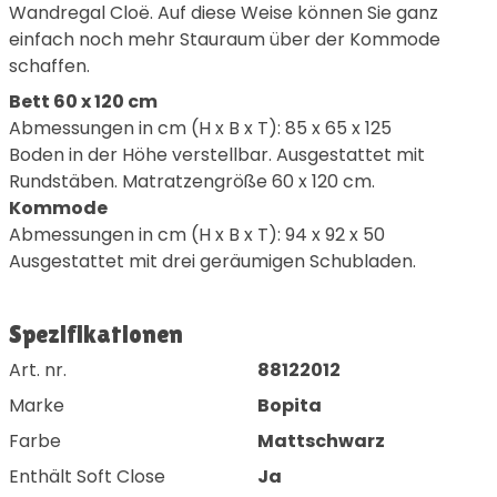
Wandregal Cloë. Auf diese Weise können Sie ganz
einfach noch mehr Stauraum über der Kommode
schaffen.
Bett 60 x 120 cm
Abmessungen in cm (H x B x T): 85 x 65 x 125
Boden in der Höhe verstellbar. Ausgestattet mit
Rundstäben. Matratzengröße 60 x 120 cm.
Kommode
Abmessungen in cm (H x B x T): 94 x 92 x 50
Ausgestattet mit drei geräumigen Schubladen.
Spezifikationen
Art. nr.
88122012
Marke
Bopita
Farbe
Mattschwarz
Enthält Soft Close
Ja