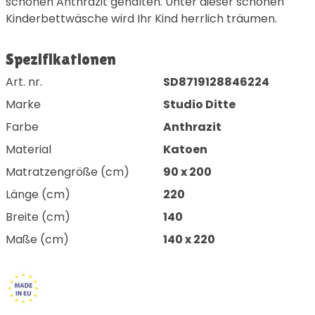
schönen Anthrazit gehalten. Unter dieser schönen
Kinderbettwäsche wird Ihr Kind herrlich träumen.
Spezifikationen
Art. nr.
SD8719128846224
Marke
Studio Ditte
Farbe
Anthrazit
Material
Katoen
Matratzengröße (cm)
90 x 200
Länge (cm)
220
Breite (cm)
140
Maße (cm)
140 x 220