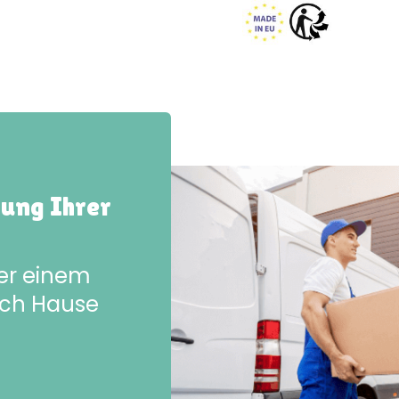
rung Ihrer
der einem
ach Hause