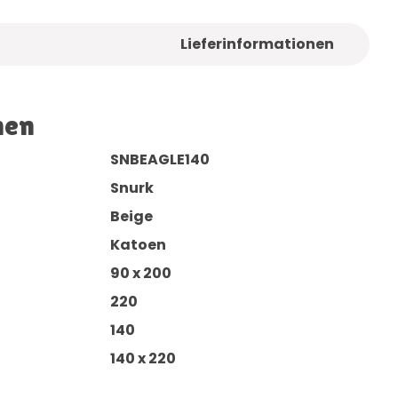
Lieferinformationen
nen
SNBEAGLE140
Snurk
Beige
Katoen
90 x 200
220
140
140 x 220