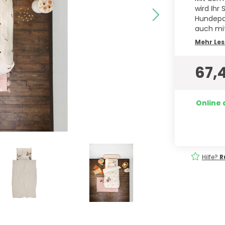
wird Ihr
Hundepar
auch mit
Mehr Le
67,
Online 
eferung
Einfach
bestellen!
Hilfe?
R