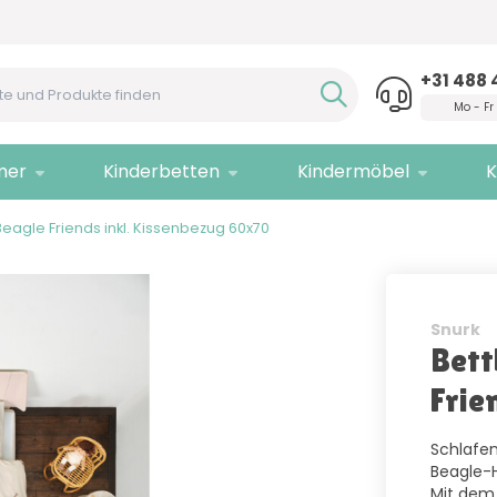
Hilfe?
Rufen Sie uns an!
Nur
Q
+31 488 
Mo - Fr
mer
Kinderbetten
Kindermöbel
K
eagle Friends inkl. Kissenbezug 60x70
Snurk
Bett
Frie
Schlafen
Beagle-H
Mit dem