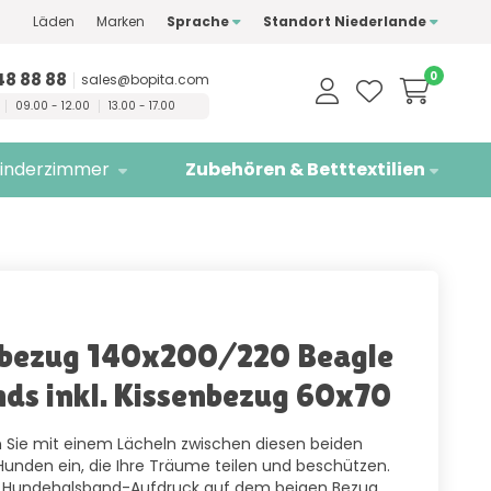
Läden
Marken
Sprache
Standort Niederlande
ualitätsmarken
Kostenlose
Lieferung
48 88 88
0
sales@bopita.com
09.00 - 12.00
13.00 - 17.00
inderzimmer
Zubehören & Betttextilien
bezug 140x200/220 Beagle
nds inkl. Kissenbezug 60x70
 Sie mit einem Lächeln zwischen diesen beiden
unden ein, die Ihre Träume teilen und beschützen.
 Hundehalsband-Aufdruck auf dem beigen Bezug