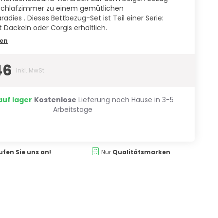
 Schlafzimmer zu einem gemütlichen
adies . Dieses Bettbezug-Set ist Teil einer Serie:
 Dackeln oder Corgis erhältlich.
sen
46
Inkl. MwSt.
auf lager
Kostenlose
Lieferung nach Hause in 3-5
Arbeitstage
ufen Sie uns an!
Nur
Qualitätsmarken