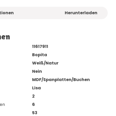
tionen
Herunterladen
nen
11617911
Bopita
Weiß/Natur
Nein
MDF/Spanplatten/Buchen
Lisa
2
den
6
53