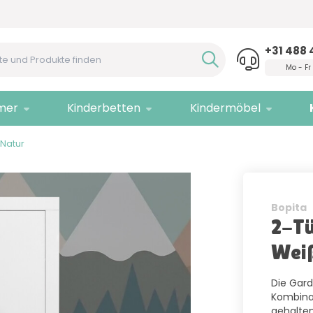
Hilfe?
Rufen Sie uns an!
Nur
Q
+31 488 
Mo - Fr
mer
Kinderbetten
Kindermöbel
/Natur
Bopita
2-Tü
Wei
Die Gard
Kombinat
gehalten