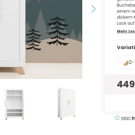
Buchebei
einem we
dickem 
Lack auf
Mehr Le
Variat
2-
449
eferung
Einfach
bestellen!
Hilfe?
R