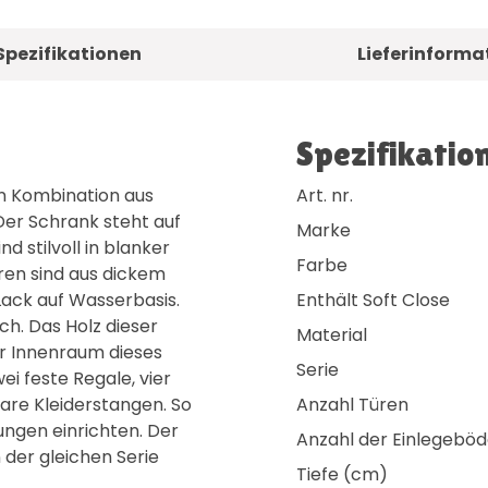
Spezifikationen
Lieferinforma
Spezifikatio
gen Kombination aus
Art. nr.
Der Schrank steht auf
Marke
d stilvoll in blanker
Farbe
ren sind aus dickem
ack auf Wasserbasis.
Enthält Soft Close
ch. Das Holz dieser
Material
r Innenraum dieses
Serie
i feste Regale, vier
are Kleiderstangen. So
Anzahl Türen
ungen einrichten. Der
Anzahl der Einlegebö
 der gleichen Serie
Tiefe (cm)