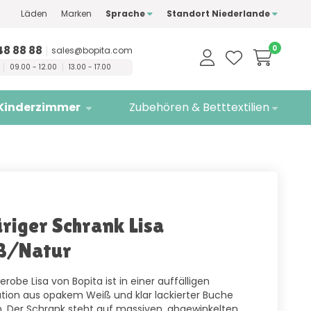
Läden
Marken
Sprache
Standort Niederlande
ualitätsmarken
Kostenlose
Lieferung
48 88 88
0
sales@bopita.com
09.00 - 12.00
13.00 - 17.00
Kinderzimmer
Zubehören & Betttextilien
riger Schrank Lisa
ß/Natur
erobe Lisa von Bopita ist in einer auffälligen
ion aus opakem Weiß und klar lackierter Buche
. Der Schrank steht auf massiven, abgewinkelten