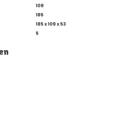
109
185
185 x 109 x 53
5
en