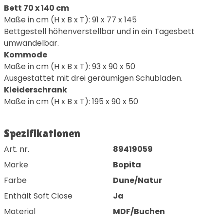
Bett 70 x 140 cm
Maße in cm (H x B x T): 91 x 77 x 145
Bettgestell höhenverstellbar und in ein Tagesbett
umwandelbar.
Kommode
Maße in cm (H x B x T): 93 x 90 x 50
Ausgestattet mit drei geräumigen Schubladen.
Kleiderschrank
Maße in cm (H x B x T): 195 x 90 x 50
Spezifikationen
Art. nr.
89419059
Marke
Bopita
Farbe
Dune/Natur
Enthält Soft Close
Ja
Material
MDF/Buchen