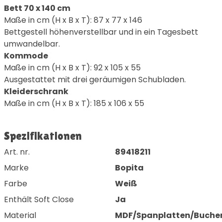
Bett 70 x 140 cm
Maße in cm (H x B x T): 87 x 77 x 146
Bettgestell höhenverstellbar und in ein Tagesbett
umwandelbar.
Kommode
Maße in cm (H x B x T): 92 x 105 x 55
Ausgestattet mit drei geräumigen Schubladen.
Kleiderschrank
Maße in cm (H x B x T): 185 x 106 x 55
Spezifikationen
Art. nr.
89418211
Marke
Bopita
Farbe
Weiß
Enthält Soft Close
Ja
Material
MDF/Spanplatten/Buche