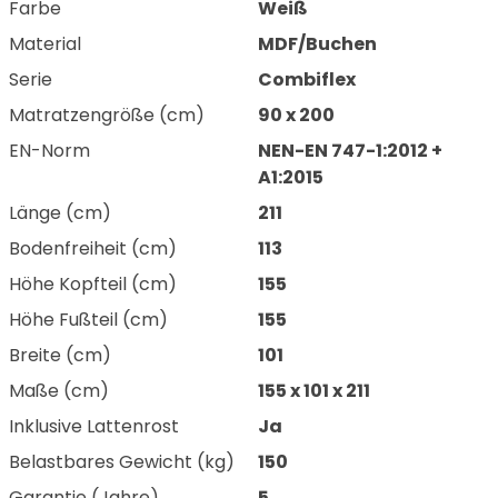
Farbe
Weiß
Material
MDF/Buchen
Serie
Combiflex
Matratzengröße (cm)
90 x 200
EN-Norm
NEN-EN 747-1:2012 +
A1:2015
Länge (cm)
211
Bodenfreiheit (cm)
113
Höhe Kopfteil (cm)
155
Höhe Fußteil (cm)
155
Breite (cm)
101
Maße (cm)
155 x 101 x 211
Inklusive Lattenrost
Ja
Belastbares Gewicht (kg)
150
Garantie (Jahre)
5