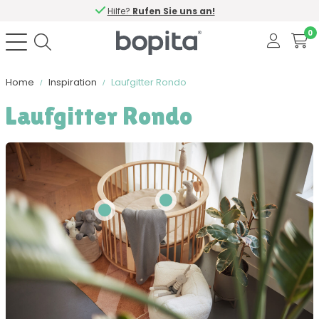
Hilfe?
Rufen Sie uns an!
0
Home
Inspiration
Laufgitter Rondo
Laufgitter Rondo